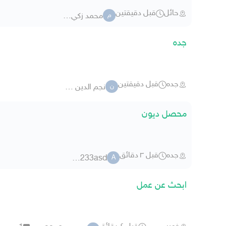
حائل
قبل دقيقتين
محمد زكي 1356
م
جده
جده
قبل دقيقتين
نجم الدين البشري
ن
محصل ديون
جده
قبل ٣ دقائق
asd23233asd
A
ابحث عن عمل