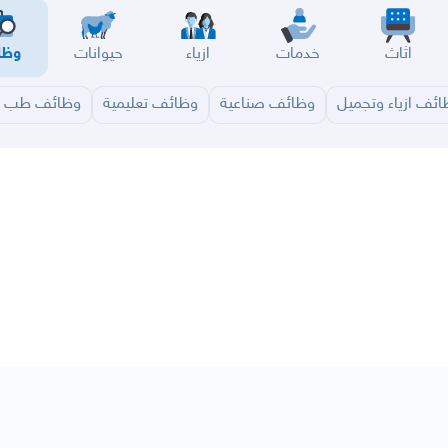
اثاث
خدمات
ازياء
حيوانات
وظا
ئف ازياء وتجميل
وظائف صناعية
وظائف تعليمية
وظائف طب و
سير
الباحة
جيزان
نجران
الجوف
عرعر
الكويت
الإمارات
البحرين