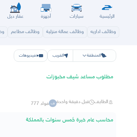
الرئيسية
سيارات
أجهزة
عقار ديل
وظائف اداريه
وظائف عمالة منزلية
وظائف مطاعم
وظا
الرياض
الشرقيه
جده
مكه
ينبع
حفر الباطن
المدينة
الطايف
تبوك
القصيم
حائل
أبها
ع
المنطقة
القريب
فيديوهات
مطلوب مساعد شيف مخبوزات
الطايف
قبل دقيقة واحدة
فواد 777
ف
محاسب عام خبرة خَمس سنوات بالمملكة