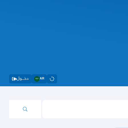
دخــــول
AR