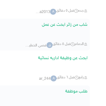
جده
قبل ٥ دقائق
aska2013
A
شاب من زائر ابحث عن عمل
الدمام
قبل ٥ دقائق
قصي الخطيب 6043
ق
ابحث عن وظيفة اداريه نسائية
رابغ
قبل ٦ دقائق
ar_244
A
طلب موظفة