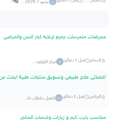
خميس مشيط
قبل ٤ دقائق
1
عضو 7 1692076
ع
ممرضات متمرسات جميع لرعايه كبار السن والمرضي
الدمام
قبل ٤ دقائق
مركز اللولوه الطبي
م
اخصائي علاج طبيعي وتسويق منتجات طبية ابحث عن
الرياض
قبل ٥ دقائق
تأهيل جلطات اخصائي معتمد
ت
محاسب بارت تايم و زيارات وخدمات المتاجر