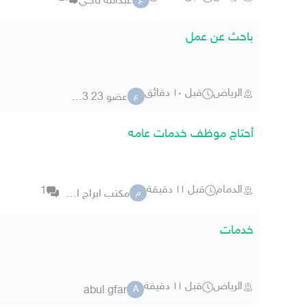
عبدالله ناجـي
ع
باحث عن عمل
الرياض
قبل ١٠ دقائق
عضو 23 47843
ع
أحتاج موظف خدمات عامه
الدمام
قبل ١١ دقيقة
1
مكتب ابراج الاجيال
م
خدمات
الرياض
قبل ١١ دقيقة
abul gfar
A