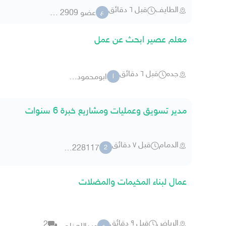
الطايف
قبل ٦ دقائق
عضو 2909 6030
ع
معلم عصير ابحث عن عمل
جده
قبل ٦ دقائق
ابومحمود 2064
ا
مدير تسويق وعمليات ومشاريع خبرة 6 سنوات
الدمام
قبل ٧ دقائق
228117مين
2
عمال لبناء المخيمات والمضلات
الرياض
قبل ٩ دقائق
2