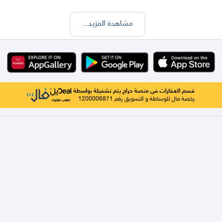
مشاهدة المزيد
...
قسم العقارات في منصة حراج يتم تشغيلة بواسطة
رخصة فال للوساطة و التسويق رقم 1200006871