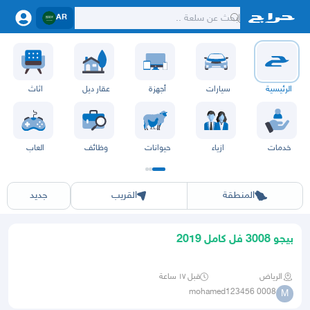
AR
الرئيسية
سيارات
أجهزة
عقار ديل
اثاث
خدمات
ازياء
حيوانات
وظائف
العاب
الرياض
الشرقيه
جده
مكه
ينبع
حفر الباطن
المدينة
الطايف
تبوك
القصيم
حائل
أبها
عسير
الباحة
جي
المنطقة
القريب
جديد
بيجو 3008 فل كامل 2019
الرياض
قبل ١٧ ساعة
mohamed123456 0008
M