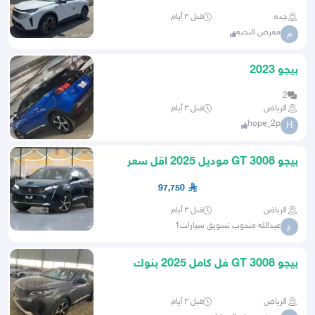
جده
قبل ٣ أيام
معرض النخبه
م
بيجو 2023
2
الرياض
قبل ٣ أيام
hope_2p
H
بيجو 3008 GT موديل 2025 اقل سعر
كاش او اقساط
97,750
الرياض
قبل ٣ أيام
عبدالله مندوب تسويق سيارات1
ع
بيجو GT 3008 فل كامل 2025 بنوك
وكاش
الرياض
قبل ٣ أيام