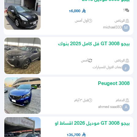
1
16,000
الرياض
أول أمس
michael333
M
بيجو GT 3008 فل كامل 2025 بنوك
وكاش
الرياض
أمس
عمان الاول للسيارات
ع
Peugeot 3008
الدمام
قبل ٣ أيام
ahmed saad83
A
بيجو 3008 GT موديل 2026 اقساط او
كاش
135,700