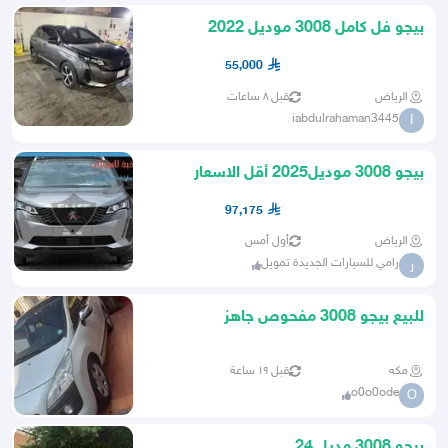
بيجو فل كامل 3008 موديل 2022
55,000
الرياض
قبل ٨ ساعات
iabdulrahaman3445
I
بيجو 3008 موديل2025 أقل الاسعار
97,175
الرياض
أول أمس
رامي للسيارات الجديدة تمويل
ر
للبيع بيجو 3008 مفحوص جاهز
مكه
قبل ١٩ ساعة
o0o0ode
O
بيجو 3008 مديل 24