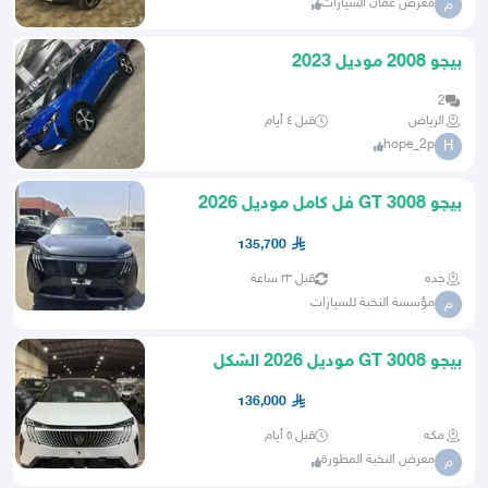
معرض عمان السيارات
م
بيجو 2008 موديل 2023
2
الرياض
قبل ٤ أيام
hope_2p
H
بيجو 3008 GT فل كامل موديل 2026
تصدير مصر بالمبادرة
135,700
جده
قبل ٢٣ ساعة
مؤسسة النخبة للسيارات
م
بيجو 3008 GT موديل 2026 الشكل
الجديد
136,000
مكه
قبل ٥ أيام
معرض النخبة المطورة
م