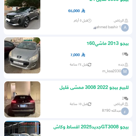
65,000
الرياض
قبل ٥ أيام
ahmed bashir 1
A
بيجو 2013 ماشي160
6
7,000
جده
قبل ٢٤ ساعة
m_ksa2030
M
للبيع بيجو 2022 3008 ممشى قليل
2
الرياض
قبل ١٥ ساعة
عبدالله 8790
ع
بيجو GT3008جديد2025 اقساط وكاش