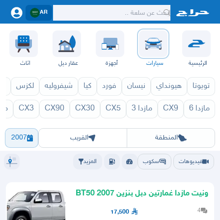
AR
الرئيسية
سيارات
أجهزة
عقار ديل
اثاث
تويوتا
هيونداي
نيسان
فورد
كيا
شيفروليه
لكزس
قط
مازدا 6
CX9
مازدا 3
CX5
CX30
CX90
CX3
مازد
71
BT50 1970
الرياض
الشرقيه
جده
مكه
ينبع
حفر الباطن
المدينة
الطايف
تبوك
القصيم
حائل
أبها
عسير
الباحة
جي
المنطقة
القريب
2007
فيديوهات
سكوب
المزيد
ونيت مازدا غمارتين دبل بنزين 2007 BT50
اوبدل بعايليه8اشخاص
4
17,500