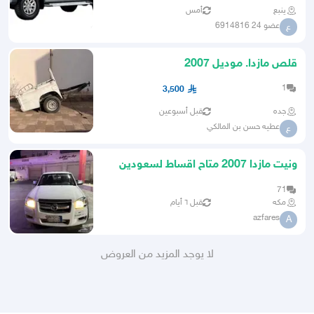
ينبع
أمس
عضو 24 6914816
ع
قلص مازدا. موديل 2007
1
3,500
جده
قبل أسبوعين
عطيه حسن بن المالكي
ع
ونيت مازدا 2007 متاح اقساط لسعودين
فقط اقبل البدل
71
مكه
قبل ٦ أيام
azfares
A
لا يوجد المزيد من العروض