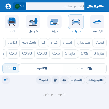
AR
الرئيسية
سيارات
أجهزة
عقار ديل
اثاث
تويوتا
هيونداي
نيسان
فورد
كيا
شيفروليه
لكزس
قط
مازدا 6
CX9
مازدا 3
CX5
CX30
CX90
CX3
مازد
71
BT50 1970
الرياض
الشرقيه
جده
مكه
ينبع
حفر الباطن
المدينة
الطايف
تبوك
القصيم
حائل
أبها
عسير
الباحة
جي
المنطقة
القريب
2022
فيديوهات
سكوب
المزيد
لا يوجد عروض