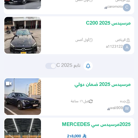
الرياض
أول أمس
caromoto
C
مرسيدس C200 2025
الرياض
أول أمس
a1123122
A
تابع C 2025
مرسيدس 2025 ضمان دولي
جده
قبل ١٦ ساعة
wali909
W
2025مرسيدس سي MERCEDES
C200L
218,000