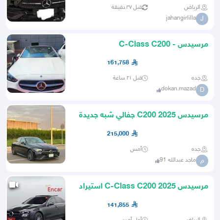
الرياض
قبل ٣٧ دقيقة
jahangirlilla
J
مرسيدس - C-Class C200
Avantgarde
161,758
جده
قبل ٢١ ساعة
dokan.mazad
D
مرسيدس C200 2025 جفالي شبه جديدة
على الضمان
215,000
جده
أمس
ماجد عبدالله 91
م
مرسيدس C-Class C200 2025 استيراد
من كوريا
141,855