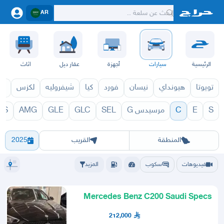
AR
الرئيسية
سيارات
أجهزة
عقار ديل
اثاث
تويوتا
هيونداي
نيسان
فورد
كيا
شيفروليه
لكزس
قط
S
E
C
مرسيدس G
SEL
GLC
GLE
AMG
LS
 1971
C 1970
الرياض
الشرقيه
جده
مكه
ينبع
حفر الباطن
المدينة
الطايف
تبوك
القصيم
حائل
أبها
عسير
الباحة
جي
المنطقة
القريب
2025
فيديوهات
سكوب
المزيد
Mercedes Benz C200 Saudi Specs
(Juffali Mercedes)
212,000