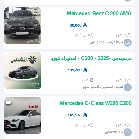
Mercedes-Benz C 200 AMG
180,000
الرياض
قبل ٥ أيام
شركة فيمنز المحدودة
ش
مرسيدس -C200 - 2025 - استيراد كوريا
- العتيبي
181,300
الرياض
أمس
العتيبي للاستيراد السيارات
ا
Mercedes C-Class W206 C200
AMG Line2025 استيراد من كوريا
145,518
الرياض
قبل ٥ أيام
caromoto
C