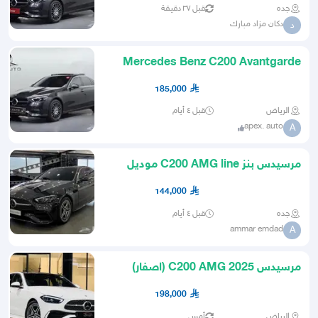
جده
قبل ٣٧ دقيقة
دكان مزاد مبارك
د
Mercedes Benz C200 Avantgarde
2025
185,000
الرياض
قبل ٤ أيام
apex. auto
A
مرسيدس بنز C200 AMG line موديل
2025
144,000
جده
قبل ٤ أيام
ammar emdad
A
مرسيدس C200 AMG 2025 (اصفار)
198,000
الرياض
أمس