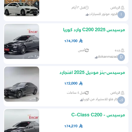
الرياض
قبل ٣ أيام
الجود موتور للسيارات
ا
مرسيدس C200 2025 وارد كوريا
174,700
جده
أمس
dokanmazad
D
مرسيدس-بنز موديل 2025 افنجارد
MERCEDES C200
172,000
الرياض
قبل ٤ ساعات
كار فلو للاستيراد من كوريا
ك
مرسيدس - C-Class C200
Avantgarde
174,270