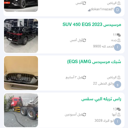
الرياض
أمس
dokan1mazad1
D
مرسيدس SUV 450 EQS 2023
11
جده
أول أمس
الحمد لله 9900
ا
شبك مرسيدس EQS (AMG)
الرياض
قبل ٣ أسابيع
واثق الخطى 22
و
راس تريله البي سقس
13
أبها
قبل أسبوعين
ابو البراء 3028
ا