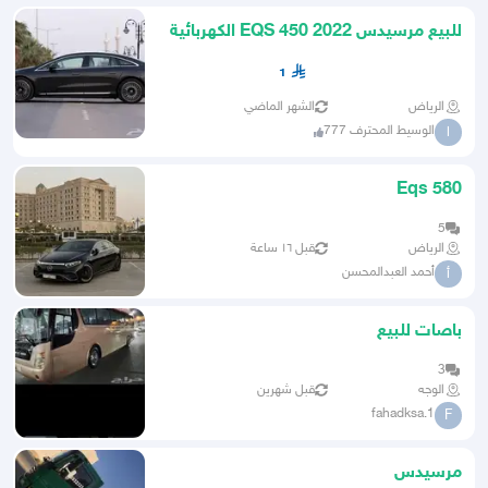
للبيع مرسيدس EQS 450 2022 الكهربائية
أول مالك (تم البيع)
1
الرياض
الشهر الماضي
الوسيط المحترف 777
ا
Eqs 580
5
الرياض
قبل ١٦ ساعة
أحمد العبدالمحسن
أ
باصات للبيع
3
الوجه
قبل شهرين
fahadksa.1
F
مرسيدس