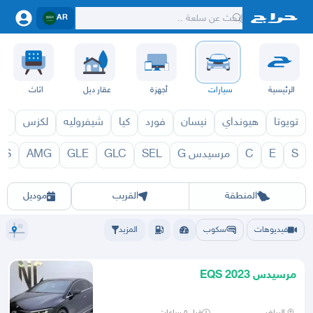
AR
الرئيسية
سيارات
أجهزة
عقار ديل
اثاث
تويوتا
هيونداي
نيسان
فورد
كيا
شيفروليه
لكزس
قط
S
E
C
مرسيدس G
SEL
GLC
GLE
AMG
LS
 1971
EQS 1970
الرياض
الشرقيه
جده
مكه
ينبع
حفر الباطن
المدينة
الطايف
تبوك
القصيم
حائل
أبها
عسير
الباحة
جي
المنطقة
القريب
موديل
فيديوهات
سكوب
المزيد
مرسيدس EQS 2023