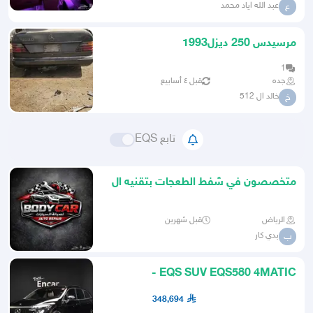
عبد الله اياد محمد
ع
مرسيدس 250 ديزل1993
1
جده
قبل ٤ أسابيع
خالد ال 512
خ
تابع EQS
متخصصون في شفط الطعجات بتقنيه ال
PDR والسمكهر والدهان
الرياض
قبل شهرين
بدي كار
ب
EQS SUV EQS580 4MATIC -
مرسيدس استيراد
348,694