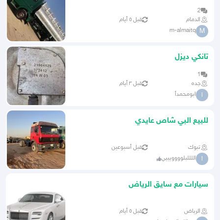
2
الدمام
قبل ٥ أيام
m-almaitq
M
تانكي ديزل
1
جده
قبل ٣ أيام
ابومحمدأ
ا
للبيع البي شاص عايدي
تبوك
قبل أسبوعين
اللللبلوووويييي
ا
سيارات مع سايق الرياض
الرياض
قبل ٥ أيام