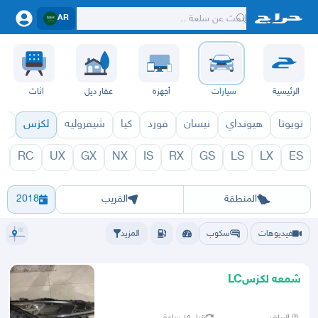
AR
الرئيسية
سيارات
أجهزة
عقار ديل
اثاث
تويوتا
هيونداي
نيسان
فورد
كيا
شيفروليه
لكزس
قط
C
RC
UX
GX
NX
IS
RX
GS
LS
LX
ES
1971
LC 1970
الرياض
الشرقيه
جده
مكه
ينبع
حفر الباطن
المدينة
الطايف
تبوك
القصيم
حائل
أبها
عسير
الباحة
جي
المنطقة
القريب
2018
فيديوهات
سكوب
المزيد
شمعه لكزسLC