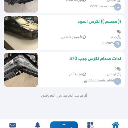
الرياض
قبل ١٥ ساعة
سعد محمد 8850
س
(( مجسم )) لكزس اسود
1
جده
الأسبوع الماضي
rf-2025
R
لدات صدام لكزس جيب 570
2
الرياض
قبل ٤ أيام
تشليح شمعات وكاله
ت
لا يوجد المزيد من العروض