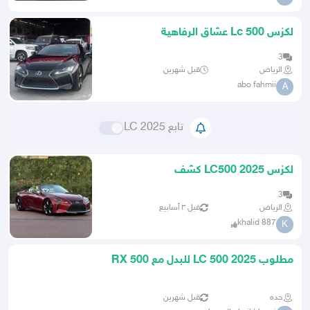
لكزس Lc 500 عشاق الرفاهية
3
الرياض
قبل شهرين
abo fahmii
A
تابع LC 2025
لكزس LC500 2025 كشف
3
الرياض
قبل ٣ أسابيع
khalid 887
K
مطلوب LC 500 2025 للبدل مع RX 500
FH 2024
جده
قبل شهرين