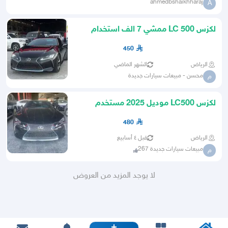
ahmedbshaikhharaj
A
لكزس LC 500 ممشي 7 الف استخدام
نظيف جدا موديل 2025
450
الرياض
الشهر الماضي
محسن - مبيعات سيارات جديدة
م
لكزس LC500 موديل 2025 مستخدم
يشبه الجديد
480
الرياض
قبل ٤ أسابيع
مبيعات سيارات جديدة 267
م
لا يوجد المزيد من العروض