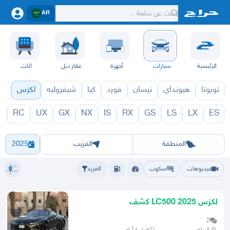
AR
الرئيسية
سيارات
أجهزة
عقار ديل
اثاث
تويوتا
هيونداي
نيسان
فورد
كيا
شيفروليه
لكزس
قط
C
RC
UX
GX
NX
IS
RX
GS
LS
LX
ES
1971
LC 1970
الرياض
الشرقيه
جده
مكه
ينبع
حفر الباطن
المدينة
الطايف
تبوك
القصيم
حائل
أبها
عسير
الباحة
جي
المنطقة
القريب
2025
فيديوهات
سكوب
المزيد
لكزس LC500 2025 كشف
2