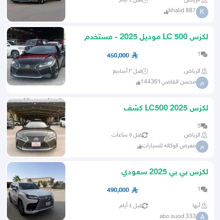
الرياض
قبل ٤ أيام
khalid 887
K
لكزس LC 500 موديل 2025 - مستخدم
نظيف عداد 6 الف
1
450,000
الرياض
قبل ٣ أسابيع
محسن القاضي144361
م
لكزس LC500 2025 كشف
5
الرياض
قبل ٥ ساعات
معرض الوكاله للسيارات
م
لكزس بي بي 2025 سعودي
1
490,000
أبها
قبل ٤ أيام
abo suod 333
A