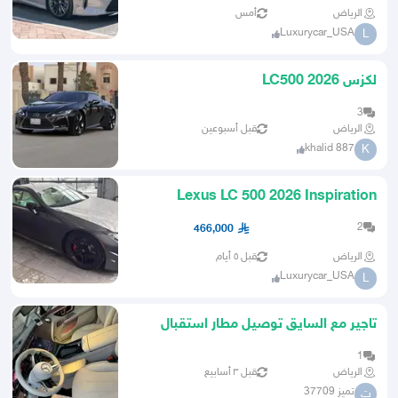
الرياض
أمس
Luxurycar_USA
L
لكزس LC500 2026
3
الرياض
قبل أسبوعين
khalid 887
K
Lexus LC 500 2026 Inspiration
Edition 1 550 جديد اصدار خاص
2
466,000
الرياض
قبل ٥ أيام
Luxurycar_USA
L
تاجير مع السايق توصيل مطار استقبال
1
الرياض
قبل ٣ أسابيع
تميز 37709
ت