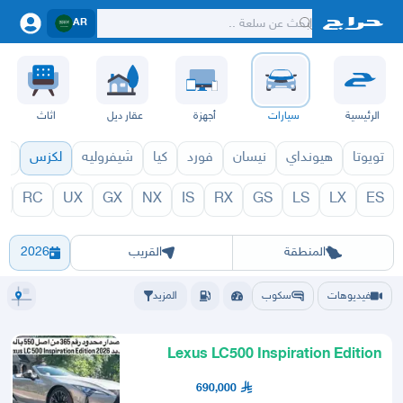
AR
الرئيسية
سيارات
أجهزة
عقار ديل
اثاث
تويوتا
هيونداي
نيسان
فورد
كيا
شيفروليه
لكزس
قط
C
RC
UX
GX
NX
IS
RX
GS
LS
LX
ES
1971
LC 1970
الرياض
الشرقيه
جده
مكه
ينبع
حفر الباطن
المدينة
الطايف
تبوك
القصيم
حائل
أبها
عسير
الباحة
جي
المنطقة
القريب
2026
فيديوهات
سكوب
المزيد
Lexus LC500 Inspiration Edition
2026 اصدار محدود 365 من 550
690,000