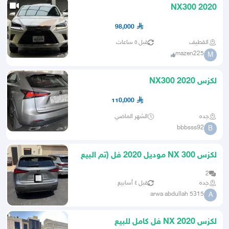
NX300 2020
98,000
القطيف
قبل ٥ ساعات
mazen225
M
لكزس NX300 2020
110,000
جده
الشهر الماضي
bbbsss92
B
لكزس NX 300 موديل 2020 فل (تم البيع
وتم دفع رسوم الموقع )
2
جده
قبل ٤ أسابيع
arwa abdullah 5315
A
لكزس NX 2020 فل كامل للبيع