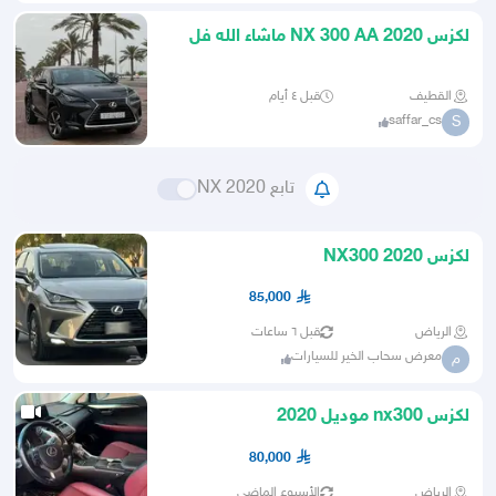
لكزس NX 300 AA 2020 ماشاء الله فل
ابشن
القطيف
قبل ٤ أيام
saffar_cs
S
تابع NX 2020
لكزس NX300 2020
85,000
الرياض
قبل ٦ ساعات
معرض سحاب الخير للسيارات
م
لكزس nx300 موديل 2020
80,000
الرياض
الأسبوع الماضي