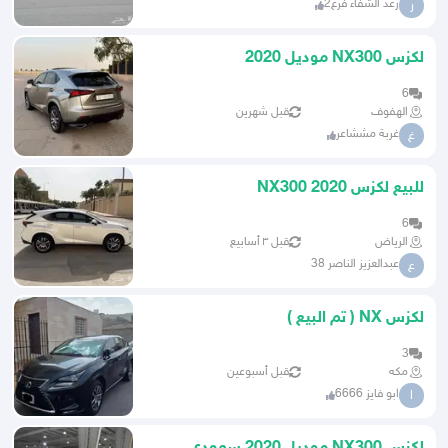
رعد الشفاء فرع2
ر
لكزس NX300 موديل 2020
6
الهفوف
قبل شهرين
غربة مششاعر
غ
للبيع لكزس NX300 2020
6
الرياض
قبل ٣ أسابيع
عبدالعزيز الناصر 38
ع
لكزس NX ( تم البيع )
3
مكه
قبل أسبوعين
ابو فايز 6666
ا