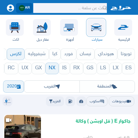
AR
الرئيسية
سيارات
أجهزة
عقار ديل
اثاث
تويوتا
هيونداي
نيسان
فورد
كيا
شيفروليه
لكزس
قط
C
RC
UX
GX
NX
IS
RX
GS
LS
LX
ES
1971
NX 1970
الرياض
الشرقيه
جده
مكه
ينبع
حفر الباطن
المدينة
الطايف
تبوك
القصيم
حائل
أبها
عسير
الباحة
جي
المنطقة
القريب
2020
فيديوهات
سكوب
المزيد
جاكوار E ( فل اوبشن ) وكالة