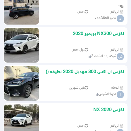
5
الرياض
أمس
عضو 7443659
ع
لكزس NX300 بريمير 2020
الرياض
أول أمس
شركة رعد الشفاء 2
ش
لكزس ان اكس 300 موديل 2020 نظيفه ((
تم البيع ))
الدمام
قبل شهرين
الجوادالشرقي
ا
لكزس NX 2020
الرياض
أمس