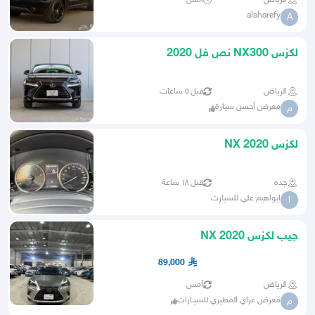
الرياض
أمس
alsharefy
A
لكزس NX300 نص فل 2020
الرياض
قبل ٥ ساعات
معرض أحسن سيارة
م
لكزس NX 2020
جده
قبل ١٨ ساعة
ابواهيم علي للسيارت
ا
جيب لكزس 2020 NX
89,000
الرياض
أمس
معرض غزاي المطيري للسيـارات
م