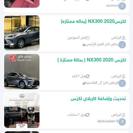
zoonoo
Z
لكزس2020 NX300 (بحاله ممتازه)
الرياض
قبل أسبوعين
رياض كارز الفرع الرئيسي
ر
لكزس NX300 2020 ( بحالة ممتازة )
الرياض
قبل ٣ أيام
الرياض كارز 2_ القادسية
ا
تحديث وإضافة كاربلاي لكزس
الرياض
قبل ٣ ساعات
abdulsalam 6
A