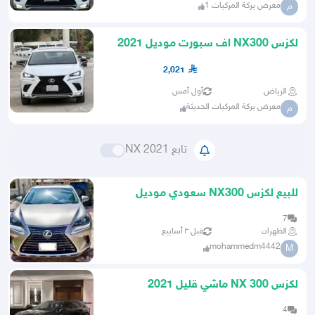
معرض بركة المركبات 1
م
لكزس NX300 اف سبورت موديل 2021
2,021
الرياض
أول أمس
معرض بركة المركبات الحديثة
م
تابع NX 2021
للبيع لكزس NX300 سعودي موديل
2021
7
الظهران
قبل ٣ أسابيع
mohammedm4442
M
لكزس NX 300 ماشي قليل 2021
4