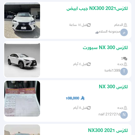
لكزسNX300 2021 جيب ابيض
الدمام
قبل ١٤ ساعة
مجموعة السلام
م
لكزس NX 300 سبورت
5
جده
قبل ٤ أيام
turki1399
T
لكزس NX 300
108,000
جده
قبل ٥ أيام
naif 272727d
N
لكزس NX300 2021