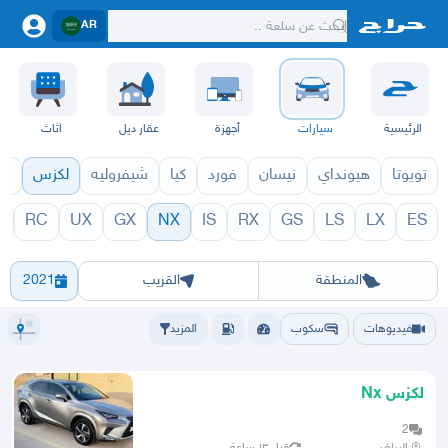
AR
الرئيسية
سيارات
أجهزة
عقار ديل
اثاث
تويوتا
هيونداي
نيسان
فورد
كيا
شيفروليه
لكزس
قط
C
RC
UX
GX
NX
IS
RX
GS
LS
LX
ES
1971
NX 1970
الرياض
الشرقيه
جده
مكه
ينبع
حفر الباطن
المدينة
الطايف
تبوك
القصيم
حائل
أبها
عسير
الباحة
جي
المنطقة
القريب
2021
فيديوهات
سكوب
المزيد
لكزس Nx
2