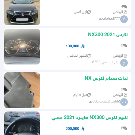
4
الرياض
أول أمس
abufahad777
A
لكزس NX300 2021
2
130,000
الرياض
الشهر الماضي
حزام السبيعي 8393
ح
لدات صدام لكزس NX
2
الرياض
قبل ٥ أيام
تشليح شمعات وكاله
ت
للبيع لكزس NX300 هايبرد 2021 فضي
اخت الجديدة فرصة
8
200,000