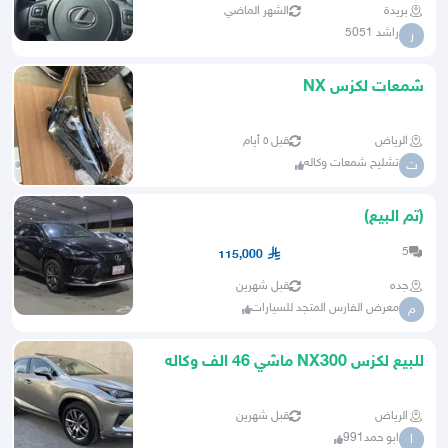
بريدة
الشهر الماضي
راشد 5051
ر
شمعات لكزس NX
الرياض
قبل ٥ أيام
تشليح شمعات وكاله
ت
(تم البيع)
5
115,000
جده
قبل شهرين
معرض الفارس المتجد للسيارات
م
للبيع لكزس NX300 ماشي 46 الف وكاله
عبداللطيف جميل
الرياض
قبل شهرين
ابو حمد991
ا