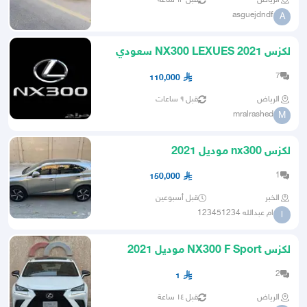
الرياض
قبل ١٣ ساعة
asguejdndf
A
لكزس 2021 NX300 LEXUES سعودي
ممشى 60 فقط اسود استخدام بنت
7
110,000
الرياض
قبل ٩ ساعات
mralrashed
M
لكزس nx300 موديل 2021
1
150,000
الخبر
قبل أسبوعين
ام عبدالله 123451234
ا
لكزس NX300 F Sport موديل 2021
نظيف
2
1
الرياض
قبل ١٤ ساعة