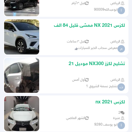
الرياض
قبل ٣ أيام
ابوعبدالله90009
ا
لكزس NX 2021 ممشى قليل 84 الف
الرياض
قبل ٣ ساعات
معرض سحاب الخير للسيارات
م
تشليح لكزز NX300 موديل 21
الرياض
أول أمس
تشليح نسمة الشروق 1
ت
لكزس nx 2021
2
عنيزة
الشهر الماضي
ابو يوسف.9280
ا