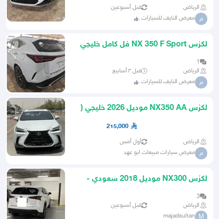
الرياض
قبل أسبوعين
معرض النايف للسيارات .
م
لكزس NX 350 F Sport فل كامل خليجي
موديل 2026
1
الرياض
قبل ٣ أسابيع
معرض النايف للسيارات .
م
لكزس NX350 AA موديل 2026 خليجي (
كاش و أقساط )
215,000
الرياض
أول أمس
معرض سيارات مبيعات ابو عهد
م
لكزس NX300 موديل 2018 سعودي -
نظيف جدًا
3
الرياض
قبل أسبوعين
majadsultan
M