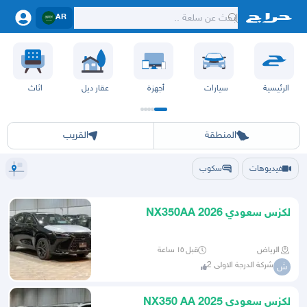
AR
الرئيسية
سيارات
أجهزة
عقار ديل
اثاث
الرياض
الشرقيه
جده
مكه
ينبع
حفر الباطن
المدينة
الطايف
تبوك
القصيم
حائل
أبها
عسير
الباحة
جي
المنطقة
القريب
فيديوهات
سكوب
لكزس سعودي NX350AA 2026
الرياض
قبل ١٥ ساعة
شركة الدرجة الاولى 2
ش
لكزس سعودي NX350 AA 2025