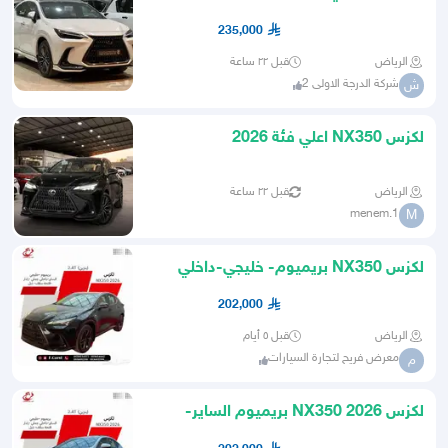
235,000
الرياض
قبل ٢٢ ساعة
شركة الدرجة الاولى 2
ش
لكزس NX350 اعلي فئة 2026
الرياض
قبل ٢٢ ساعة
menem.1
M
لكزس NX350 بريميوم- خليجي-داخلي
جملي-دبل (بنزين)2.4T
202,000
الرياض
قبل ٥ أيام
معرض فريح لتجارة السيارات
م
لكزس NX350 2026 بريميوم الساير-
داخلي جملي-رادار(بنزين)2.4T