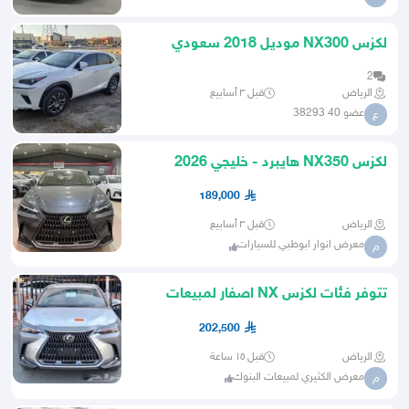
لكزس NX300 موديل 2018 سعودي
2
الرياض
قبل ٣ أسابيع
عضو 40 38293
ع
لكزس NX350 هايبرد - خليجي 2026
189,000
الرياض
قبل ٣ أسابيع
معرض انوار ابوظبي للسيارات
م
تتوفر فئات لكزس NX اصفار لمبيعات
النقدوالبنوك باقل هامش ربح
202,500
الرياض
قبل ١٥ ساعة
معرض الكثيري لمبيعات البنوك
م