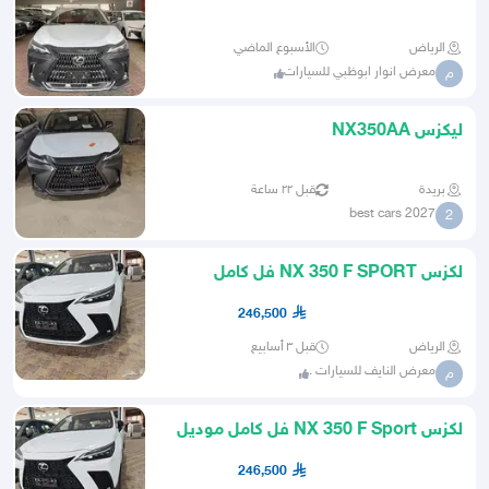
الرياض
الأسبوع الماضي
معرض انوار ابوظبي للسيارات
م
ليكزس NX350AA
بريدة
قبل ٢٢ ساعة
2027 best cars
2
لكزس NX 350 F SPORT فل كامل
خليجي موديل 2026
246,500
الرياض
قبل ٣ أسابيع
معرض النايف للسيارات .
م
لكزس NX 350 F Sport فل كامل موديل
2026 خليجي
246,500