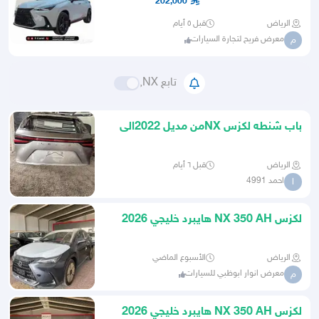
202,000
الرياض
قبل ٥ أيام
معرض فريح لتجارة السيارات
م
تابع NX,
باب شنطه لكزس NXمن مديل 2022الى
مديل 2025
الرياض
قبل ٦ أيام
احمد 4991
ا
لكزس NX 350 AH هايبرد خليجي 2026
الرياض
الأسبوع الماضي
معرض انوار ابوظبي للسيارات
م
لكزس NX 350 AH هايبرد خليجي 2026