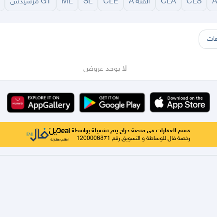
CLS
CLA
الفئة A
CLE
SL
ML
GT مرسيدس
سير
الباحة
جيزان
نجران
الجوف
عرعر
الكويت
الإمارات
البحرين
ات
لا يوجد عروض
قسم العقارات في منصة حراج يتم تشغيلة بواسطة
رخصة فال للوساطة و التسويق رقم 1200006871