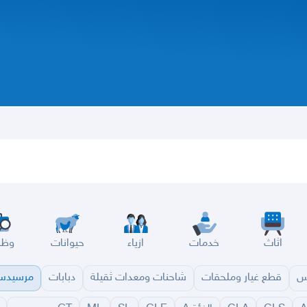
اثاث
خدمات
ازياء
حيوانات
وظا
س
قطع غيار وملحقات
شاحنات ومعدات ثقيلة
دبابات
مرسيد