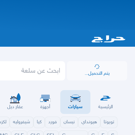
يتم التحميل...
الرئيسية
سيارات
أجهزة
عقار ديل
تويوتا
هيونداي
نيسان
فورد
كيا
شيفروليه
لكز