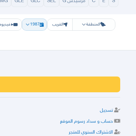
S
E
C
مرسيدس G
SEL
GLC
GLE
AMG
الرياض
الشرقيه
جده
مكه
ينبع
حفر الباطن
المدينة
الطايف
تبوك
القصيم
حائل
أبها
ع
المنطقة
القريب
1987
فيديوه
تسجيل
حساب و سداد رسوم الموقع
الاشتراك السنوي للمتجر