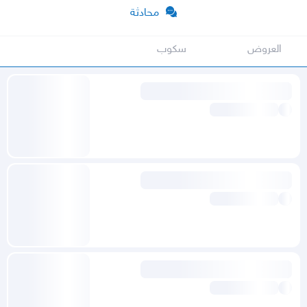
محادثة
العروض
سكوب