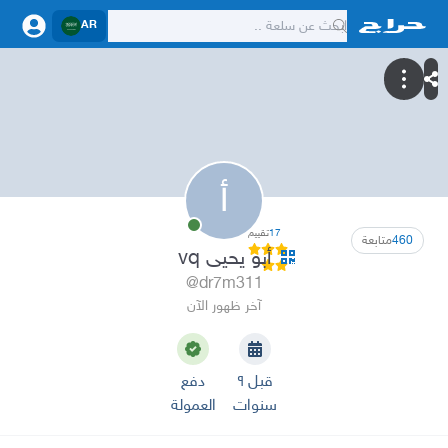
AR
أ
17
تقييم
460
متابعة
أبو يحيى vq
@dr7m311
آخر ظهور الآن
قبل ٩
دفع
سنوات
العمولة