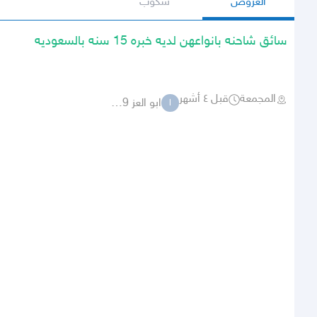
العروض
سكوب
سائق شاحنه بانواعهن لديه خبره 15 سنه بالسعوديه
المجمعة
قبل ٤ أشهر
ابو العز 7929
ا