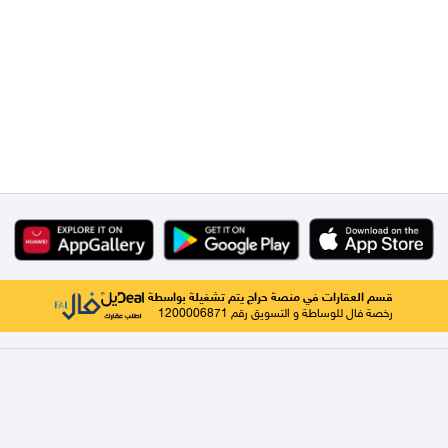
قسم العقارات في منصة حراج يتم تشغيلة بواسطة
رخصة فال للوساطة و التسويق رقم 1200006871