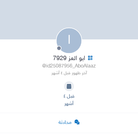
ا
ابو العز 7929
@id25087956_AboAlaaz
آخر ظهور قبل ٤ أشهر
قبل ٤
أشهر
محادثة