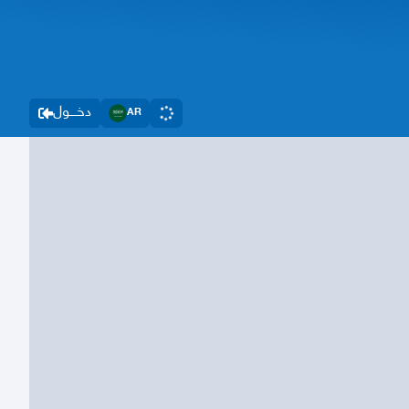
دخــــول
AR