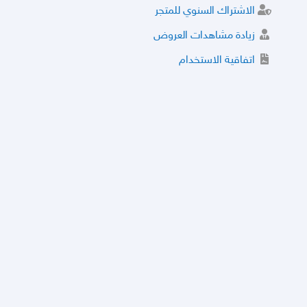
الاشتراك السنوي للمتجر
زيادة مشاهدات العروض
اتفاقية الاستخدام
خدمة الشراء الموثوق
توثيق المتجر و إضافة التراخيص
مركز الأمان
نظام التقييم
نظام الخصم
الحسابات والأرقام الموقوفة
قائمة السلع والعروض الممنوعة
الأسئلة الشائعة
سياسة الخصوصية