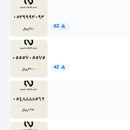
53
42