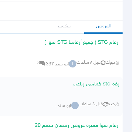
العروض
سكوب
ارقام STC ( جميع أرقامنا STC سوا )
تبوك
قبل ٨ ساعات
3
ابو سند 337
ا
رقم stc خماسي رباعي
جده
قبل ٨ ساعات
ابو سند 337
ا
ارقام سوا مميزه عروض رمضان خصم 20