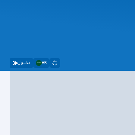
دخــــول
AR