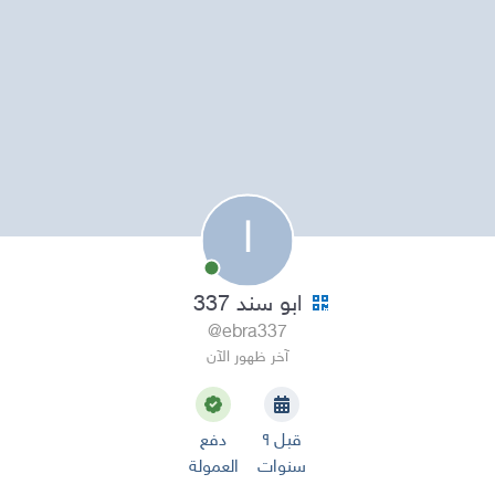
ا
ابو سند 337
@ebra337
آخر ظهور الآن
قبل ٩
دفع
سنوات
العمولة