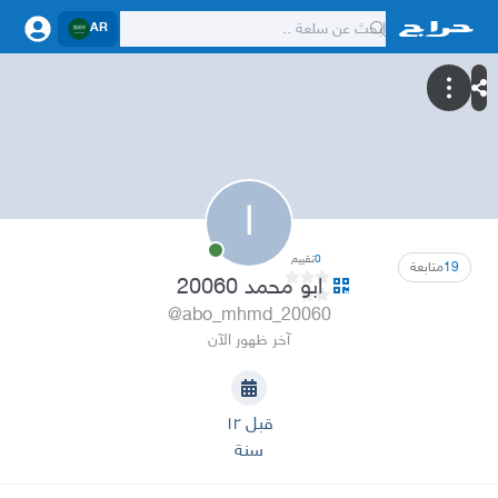
AR
ا
0
تقييم
19
متابعة
ابو محمد 20060
@abo_mhmd_20060
آخر ظهور الآن
قبل ١٢
سنة