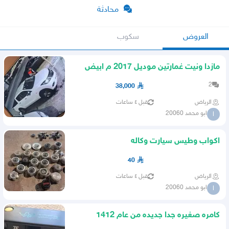
محادثة
العروض
سكوب
مازدا ونيت غمارتين موديل 2017 م ابيض
نظيف بنزين
2
38,000
الرياض
قبل ٤ ساعات
ابو محمد 20060
ا
اكواب وطيس سيارت وكاله
40
الرياض
قبل ٤ ساعات
ابو محمد 20060
ا
كامره صغيره جدا جديده من عام 1412
هجري