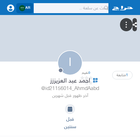
AR
ا
0
تقييم
1
متابعة
احمد عبد العزيززز
@id21156014_AhmdAabd
آخر ظهور قبل شهرين
قبل
سنتين