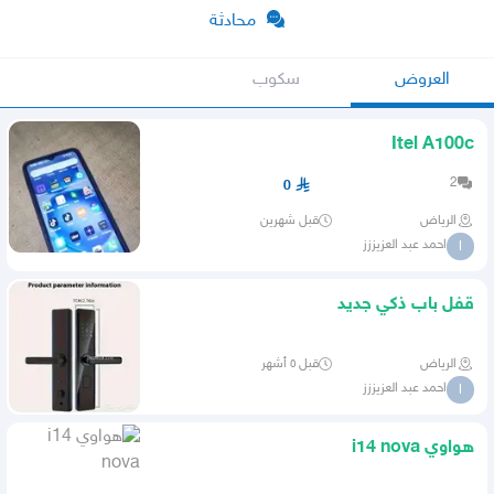
محادثة
العروض
سكوب
Itel A100c
2
0
الرياض
قبل شهرين
احمد عبد العزيززز
ا
قفل باب ذكي جديد
الرياض
قبل ٥ أشهر
احمد عبد العزيززز
ا
هواوي i14 nova