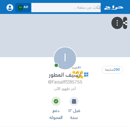
AR
ا
61
تقييم
290
متابعة
ارشيف العطور
@Faisalff285755
آخر ظهور الآن
قبل ١٣
دفع
سنة
العمولة