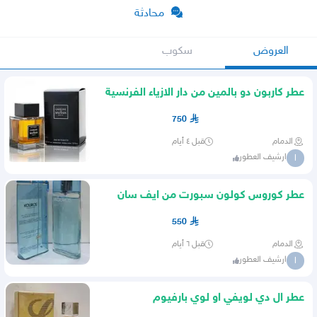
محادثة
العروض
سكوب
عطر كاربون دو بالمين من دار الازياء الفرنسية
بالمين بيوتي
750
الدمام
قبل ٤ أيام
ارشيف العطور
ا
عطر كوروس كولون سبورت من ايف سان
لوران
550
الدمام
قبل ٦ أيام
ارشيف العطور
ا
عطر ال دي لويفي او لوي بارفيوم