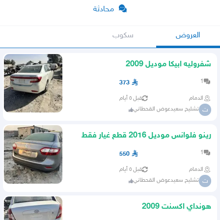
محادثة
العروض
سكوب
شفروليه ابيكا موديل 2009
1
373
الدمام
قبل ٥ أيام
تشليح سعيدعوض القحطاني
ت
رينو فلوانس موديل 2016 قطع غيار فقط
1
550
الدمام
قبل ٥ أيام
تشليح سعيدعوض القحطاني
ت
هونداي اكسنت 2009