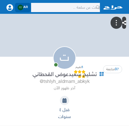
AR
ت
5
تقييم
97
متابعة
تشليح سعيدعوض القحطاني
@tshlyh_aldmam_abkyk
آخر ظهور الآن
قبل ٤
سنوات