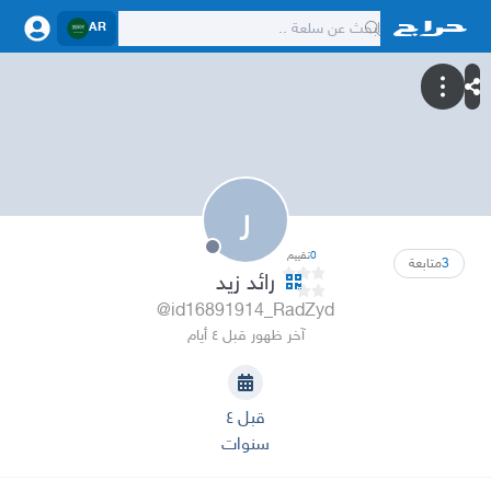
AR
ر
0
تقييم
3
متابعة
رائد زيد
@id16891914_RadZyd
آخر ظهور قبل ٤ أيام
قبل ٤
سنوات