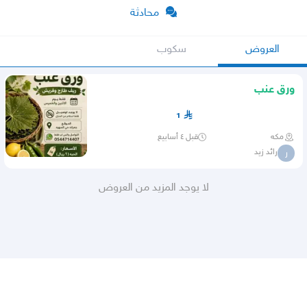
محادثة
العروض
سكوب
ورق عنب
1
مكه
قبل ٤ أسابيع
رائد زيد
ر
لا يوجد المزيد من العروض