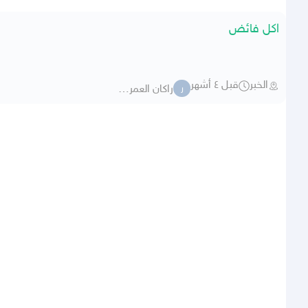
اكل فائض
الخبر
قبل ٤ أشهر
راكان العمري 3017
ر