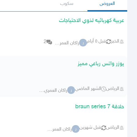
العروض
سكوب
عربية كهربائيه لذوي الاحتياجات
الخبر
قبل ٥ أيام
2
راكان العمري 3017
ر
يوزر واتس رباعي مميز
الرياض
الشهر الماضي
راكان العمري 3017
ر
حلاقة braun series 7
الرياض
قبل شهرين
راكان العمري 3017
ر