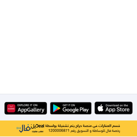
قسم العقارات في منصة حراج يتم تشغيلة بواسطة
رخصة فال للوساطة و التسويق رقم 1200006871