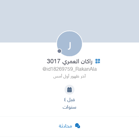
ر
راكان العمري 3017
@id18269759_RakanAla
آخر ظهور أول أمس
قبل ٤
سنوات
محادثة