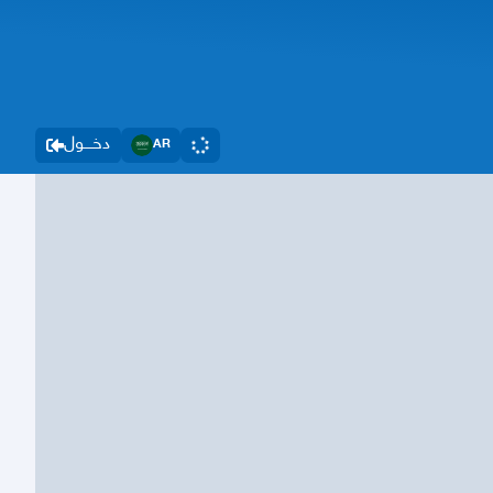
دخــــول
AR