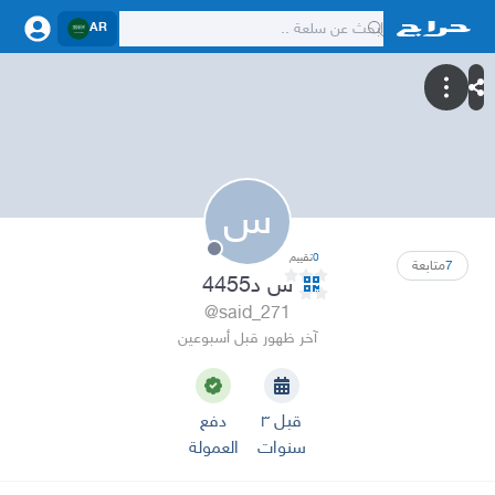
AR
س
0
تقييم
7
متابعة
س د4455
@said_271
آخر ظهور قبل أسبوعين
قبل ٣
دفع
سنوات
العمولة