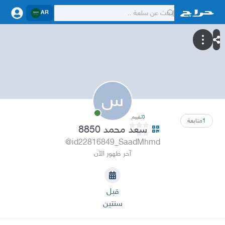
AR
س
0
تقييم
1
متابعة
سعد محمد 8850
@id22816849_SaadMhmd
آخر ظهور الآن
قبل
سنتين