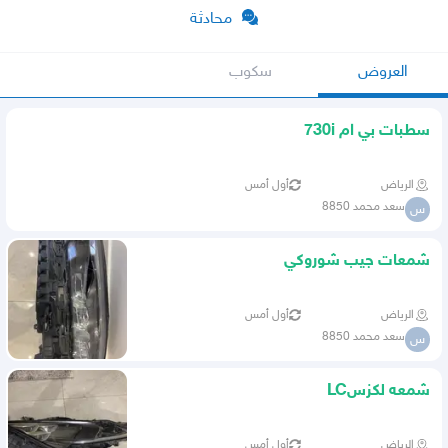
محادثة
العروض
سكوب
سطبات بي ام 730i
الرياض
أول أمس
سعد محمد 8850
س
شمعات جيب شوروكي
الرياض
أول أمس
سعد محمد 8850
س
شمعه لكزسLC
الرياض
أول أمس