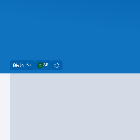
دخــــول
AR