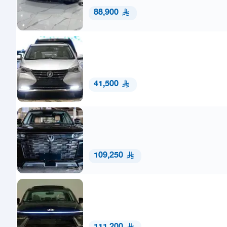
88,900
41,500
109,250