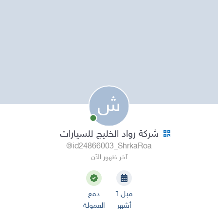
ش
شركة رواد الخليج للسيارات
@id24866003_ShrkaRoa
آخر ظهور الآن
قبل ٦
دفع
أشهر
العمولة