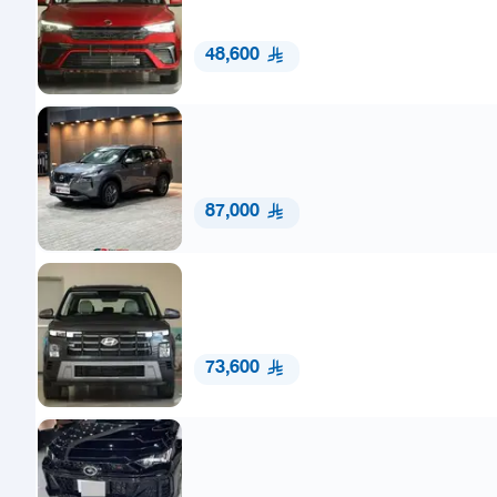
48,600
87,000
73,600