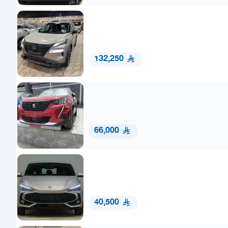
132,250
66,000
40,500