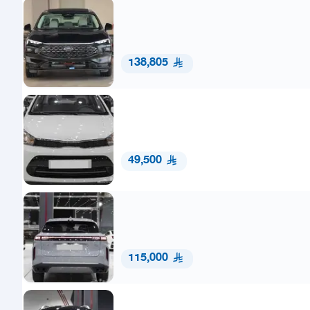
138,805
49,500
115,000