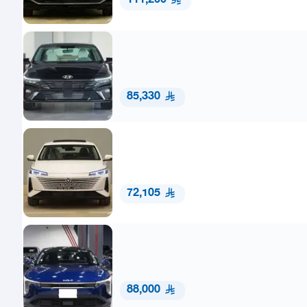
111,200
85,330
72,105
88,000