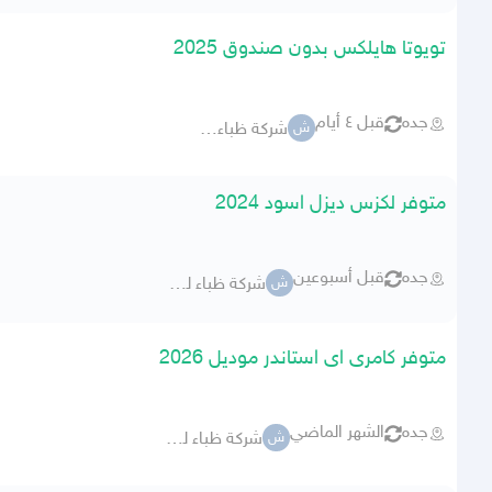
تويوتا هايلكس بدون صندوق 2025
جده
قبل ٤ أيام
شركة ظباء للسيارات
ش
متوفر لكزس ديزل اسود 2024
جده
قبل أسبوعين
شركة ظباء للسيارات
ش
متوفر كامرى اى استاندر موديل 2026
جده
الشهر الماضي
شركة ظباء للسيارات
ش