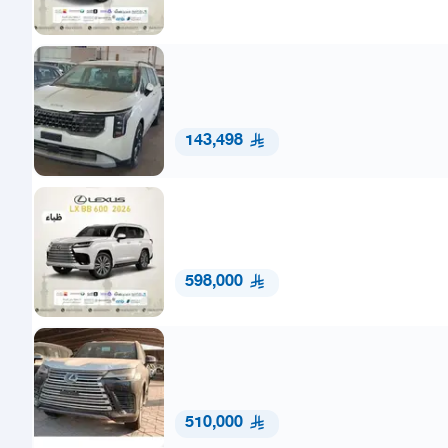
143,498
598,000
510,000