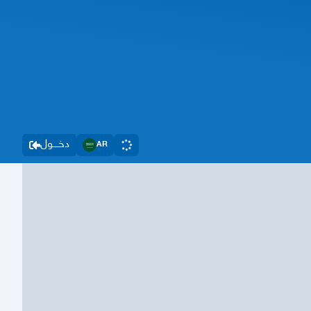
دخــــول
AR