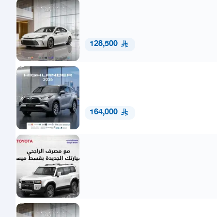
128,500
164,000