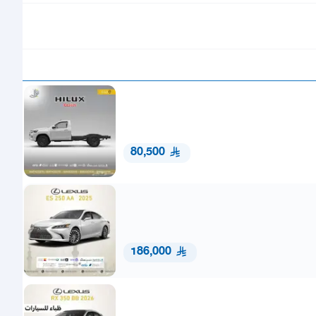
80,500
186,000