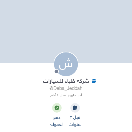
ش
شركة ظباء للسيارات
@Deba_Jeddah
آخر ظهور قبل ٤ أيام
قبل ٣
دفع
سنوات
العمولة