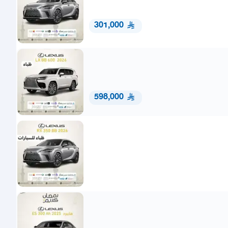
301,000
598,000