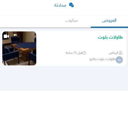
محادثة
العروض
سكوب
طاولات بلوت
الرياض
قبل ٢٤ ساعة
طاولات بلوت جكارو
ط