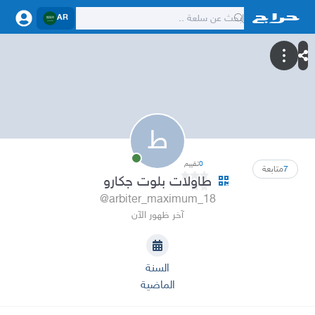
AR
ط
0
تقييم
7
متابعة
طاولات بلوت جكارو
@arbiter_maximum_18
آخر ظهور الآن
السنة
الماضية