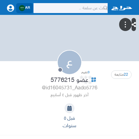
AR
ع
0
تقييم
22
متابعة
عضو 5776215
@id16045731_Aado5776
آخر ظهور قبل ٤ أسابيع
قبل ٥
سنوات