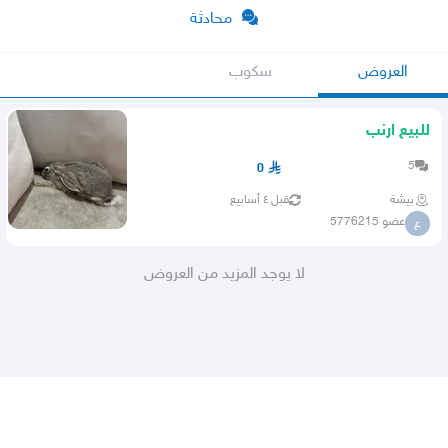
محادثة
العروض
سكوب
للبيع ارنب
5
0
بيشة
قبل ٤ أسابيع
عضو 5776215
ع
لا يوجد المزيد من العروض