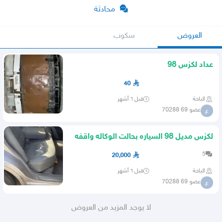
محادثة
العروض
سكوب
عداد لكزس 98
40
الباحة
قبل ٦ أشهر
عضو 69 70288
ع
لكزس مديل 98 السياره بحالت الوكاله واقفه
4سنين البيع 20الف
5
20,000
الباحة
قبل ٦ أشهر
عضو 69 70288
ع
لا يوجد المزيد من العروض