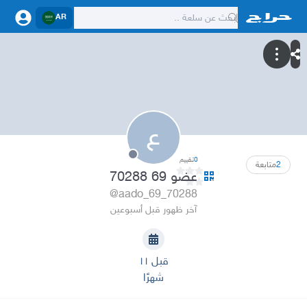
AR
ع
0
تقييم
2
متابعة
عضو 69 70288
@aado_69_70288
آخر ظهور قبل أسبوعين
قبل ١١
شهرًا