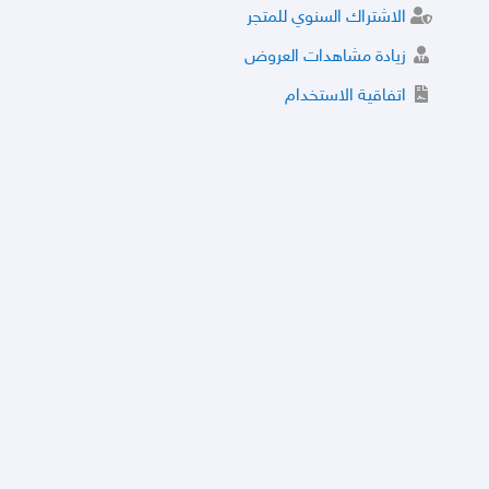
الاشتراك السنوي للمتجر
زيادة مشاهدات العروض
اتفاقية الاستخدام
خدمة الشراء الموثوق
توثيق المتجر و إضافة التراخيص
مركز الأمان
نظام التقييم
نظام الخصم
الحسابات والأرقام الموقوفة
قائمة السلع والعروض الممنوعة
الأسئلة الشائعة
سياسة الخصوصية