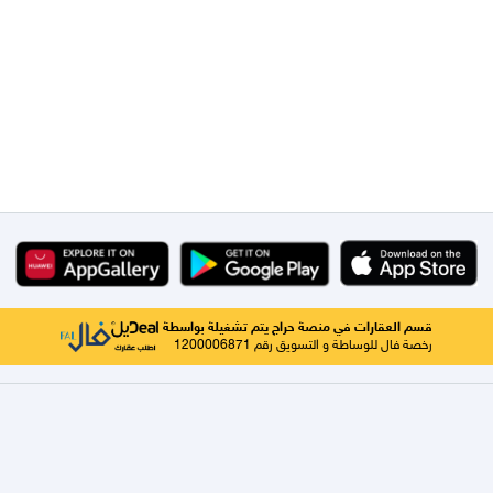
قسم العقارات في منصة حراج يتم تشغيلة بواسطة
رخصة فال للوساطة و التسويق رقم 1200006871