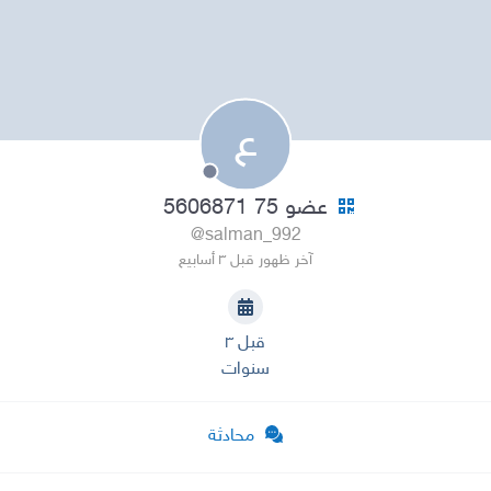
ع
عضو 75 5606871
@salman_992
آخر ظهور قبل ٣ أسابيع
قبل ٣
سنوات
محادثة