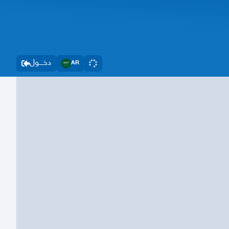
دخــــول
AR