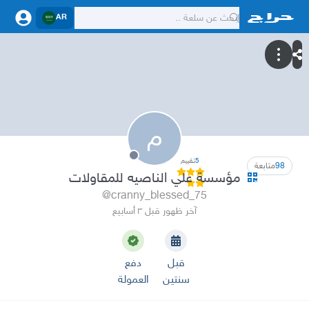
AR
م
5
تقييم
98
متابعة
مؤسسة علي الناصيه للمقاولات
@cranny_blessed_75
آخر ظهور قبل ٣ أسابيع
قبل
دفع
سنتين
العمولة