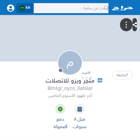
AR
م
0
تقييم
7
متابعة
متجر ويزو للاتصلات
@mtgr_oyzo_llatslat
آخر ظهور الأسبوع الماضي
قبل ٨
دفع
سنوات
العمولة