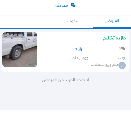
محادثة
العروض
سكوب
مازده تشليح
2
1
جده
قبل ٤ أشهر
متجر ويزو للاتصلات
م
لا يوجد المزيد من العروض