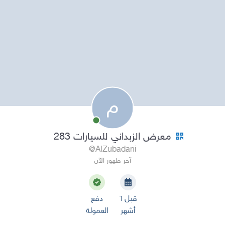
م
معرض الزبداني للسيارات 283
@AlZubadani
آخر ظهور الآن
قبل ٦
دفع
أشهر
العمولة