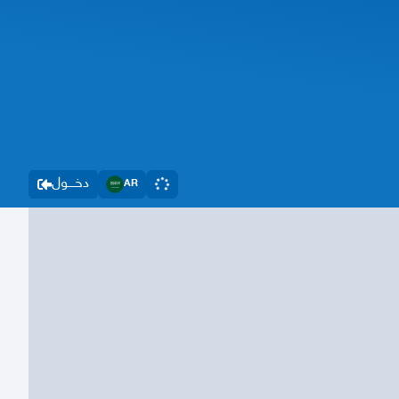
دخــــول
AR