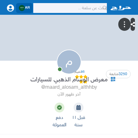
AR
م
95
تقييم
3250
متابعة
معرض الوسام الذهبي للسيارات
@maard_alosam_althhby
آخر ظهور الآن
قبل ١١
دفع
سنة
العمولة