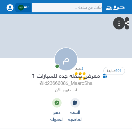
AR
م
2
تقييم
601
متابعة
معرض شعلة جده للسيارات 1
@id23666085_MaardSha
آخر ظهور الآن
السنة
دفع
الماضية
العمولة