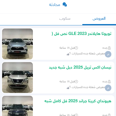
محادثة
العروض
سكوب
تويوتا هايلاندر GLE 2023 نص فل (
عبداللطيف جميل )
جده
قبل ١٨ ساعة
معرض شعلة جده للسيارات 1
م
نيسان اكس تريل 2025 دبل شبه جديد
جده
قبل ١٨ ساعة
معرض شعلة جده للسيارات 1
م
هيونداي كريتا جراند 2025 فل كامل شبه
جديد ( الوكيل سعودي
جده
قبل ١٨ ساعة