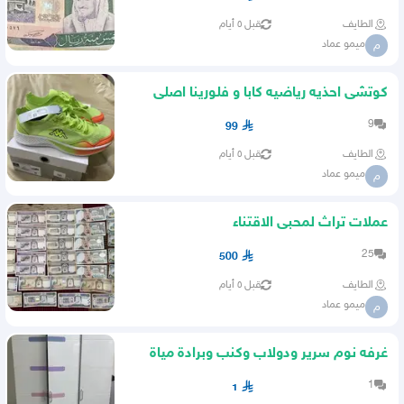
الطايف
قبل ٥ أيام
ميمو عماد
م
كوتشى احذيه رياضيه كابا و فلورينا اصلى
جديد
9
99
الطايف
قبل ٥ أيام
ميمو عماد
م
عملات تراث لمحبى الاقتناء
25
500
الطايف
قبل ٥ أيام
ميمو عماد
م
غرفه نوم سرير ودولاب وكنب وبرادة مياة
1
1