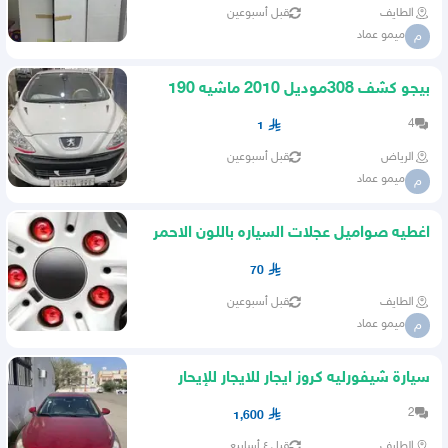
الطايف
قبل أسبوعين
ميمو عماد
م
بيجو كشف 308موديل 2010 ماشيه 190
الف
4
1
الرياض
قبل أسبوعين
ميمو عماد
م
اغطيه صواميل عجلات السياره باللون الاحمر
20 قطّعه مقاس 21
70
الطايف
قبل أسبوعين
ميمو عماد
م
سيارة شيفورليه كروز ايجار للايجار للإيحار
2
1,600
الطايف
قبل ٤ أسابيع