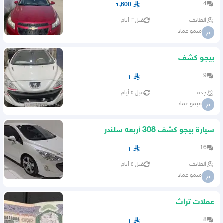
4
1,600
الطايف
قبل ٣ أيام
ميمو عماد
م
بيجو كشف
9
1
جده
قبل ٥ أيام
ميمو عماد
م
سيارة بيجو كشف 308 أربعه سلندر
16
1
الطايف
قبل ٥ أيام
ميمو عماد
م
عملات تراث
8
1