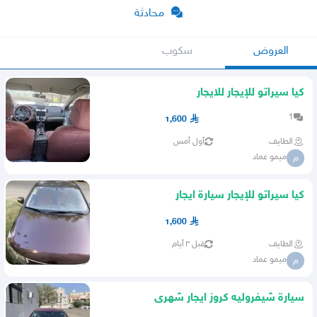
محادثة
العروض
سكوب
كيا سيراتو للإيجار للايجار
1
1,600
الطايف
أول أمس
ميمو عماد
م
كيا سيراتو للإيجار سيارة ايجار
1,600
الطايف
قبل ٣ أيام
ميمو عماد
م
سيارة شيفروليه كروز ايجار شهرى