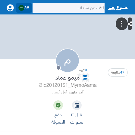
AR
م
0
تقييم
47
متابعة
ميمو عماد
@id20120151_MymoAama
آخر ظهور أول أمس
قبل ٣
دفع
سنوات
العمولة