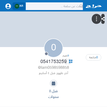
AR
0
0
تقييم
0
متابعة
0541753259
@Iam0598598858
آخر ظهور قبل ٤ أسابيع
قبل ٥
سنوات