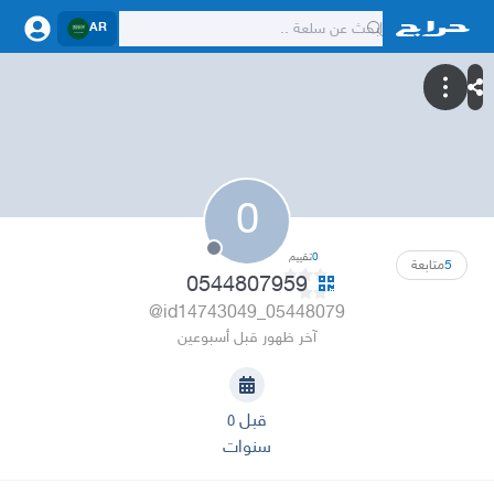
AR
0
0
تقييم
5
متابعة
0544807959
@id14743049_05448079
آخر ظهور قبل أسبوعين
قبل ٥
سنوات