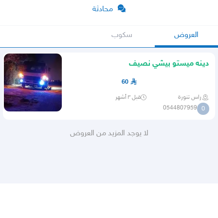
محادثة
العروض
سكوب
دينه ميستو بيشي نصيف
60
راس تنورة
قبل ٣ أشهر
0544807959
0
لا يوجد المزيد من العروض