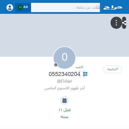
AR
0
0
تقييم
7
متابعة
0552340204
@Fl4wr
آخر ظهور الأسبوع الماضي
قبل ١١
سنة