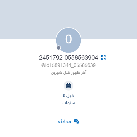
0
0558563904 2451792
@id15891344_05585639
آخر ظهور قبل شهرين
قبل ٥
سنوات
محادثة