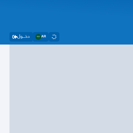
دخــــول
AR