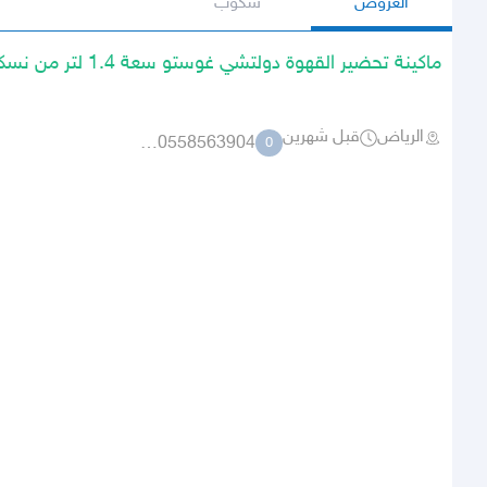
العروض
سكوب
ماكينة تحضير القهوة دولتشي غوستو سعة 1.4 لتر من نسكافيه
الرياض
قبل شهرين
0558563904 2451792
0