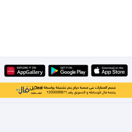
قسم العقارات في منصة حراج يتم تشغيلة بواسطة
رخصة فال للوساطة و التسويق رقم 1200006871