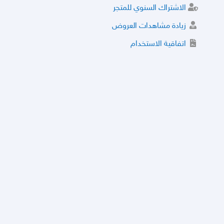
الاشتراك السنوي للمتجر
زيادة مشاهدات العروض
اتفاقية الاستخدام
خدمة الشراء الموثوق
توثيق المتجر و إضافة التراخيص
مركز الأمان
نظام التقييم
نظام الخصم
الحسابات والأرقام الموقوفة
قائمة السلع والعروض الممنوعة
الأسئلة الشائعة
سياسة الخصوصية