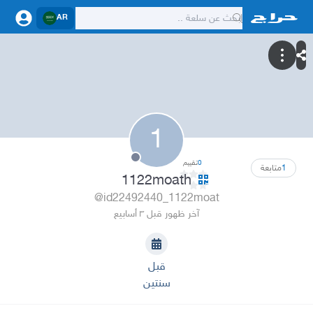
AR
1
0
تقييم
1
متابعة
1122moath
@id22492440_1122moat
آخر ظهور قبل ٣ أسابيع
قبل
سنتين