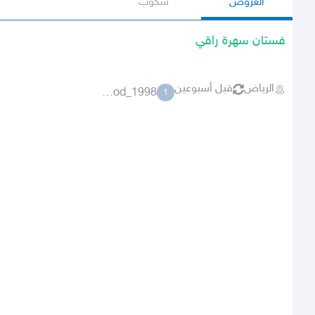
العروض
سكوب
فستان سهرة راقي
الرياض
قبل أسبوعين
1998_njood
1