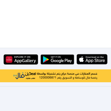
قسم العقارات في منصة حراج يتم تشغيلة بواسطة
رخصة فال للوساطة و التسويق رقم 1200006871