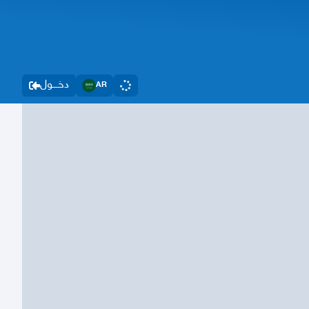
دخــــول
AR