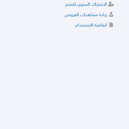
الاشتراك السنوي للمتجر
زيادة مشاهدات العروض
اتفاقية الاستخدام
خدمة الشراء الموثوق
توثيق المتجر و إضافة التراخيص
مركز الأمان
نظام التقييم
نظام الخصم
الحسابات والأرقام الموقوفة
قائمة السلع والعروض الممنوعة
الأسئلة الشائعة
سياسة الخصوصية