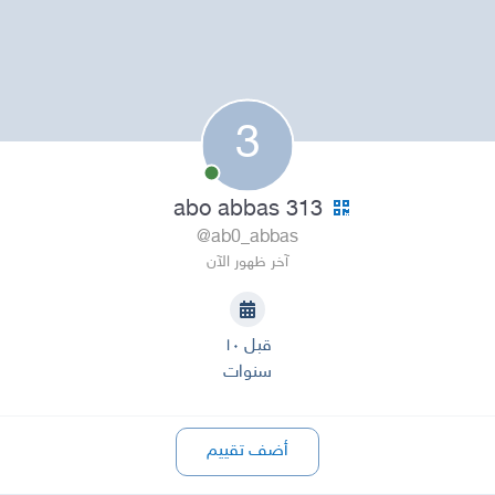
3
313 abo abbas
@ab0_abbas
آخر ظهور الآن
قبل ١٠
سنوات
أضف تقييم