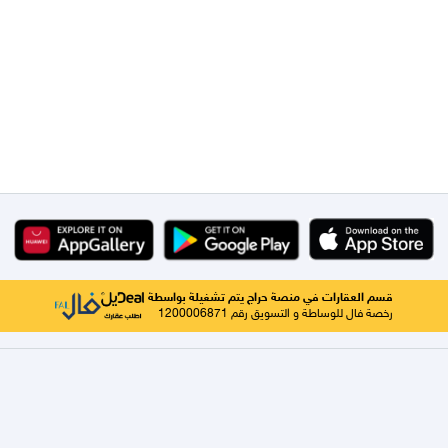
قسم العقارات في منصة حراج يتم تشغيلة بواسطة
رخصة فال للوساطة و التسويق رقم 1200006871