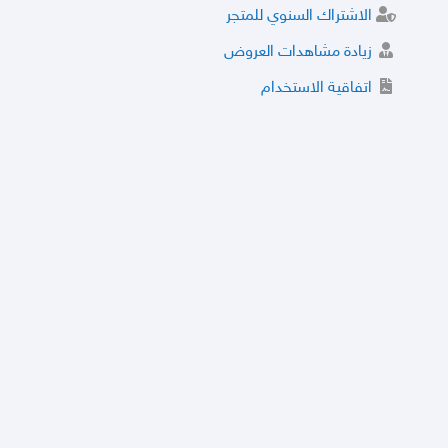
الاشتراك السنوي للمتجر
زيادة مشاهدات العروض
اتفاقية الاستخدام
خدمة الشراء الموثوق
توثيق المتجر و إضافة التراخيص
مركز الأمان
نظام التقييم
نظام الخصم
الحسابات والأرقام الموقوفة
قائمة السلع والعروض الممنوعة
الأسئلة الشائعة
سياسة الخصوصية