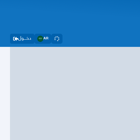
دخــــول
AR