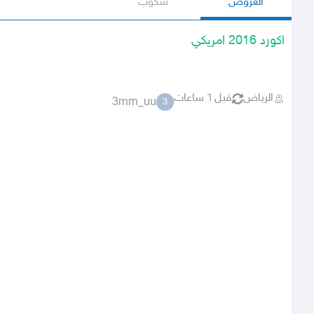
العروض
سكوب
اكورد 2016 امريكي
الرياض
قبل ٦ ساعات
3mm_uu
3