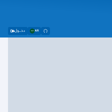
دخــــول
AR