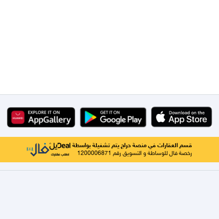
قسم العقارات في منصة حراج يتم تشغيلة بواسطة
رخصة فال للوساطة و التسويق رقم 1200006871