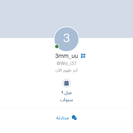
3
3mm_uu
@Wo_i37
آخر ظهور الآن
قبل ٩
سنوات
محادثة