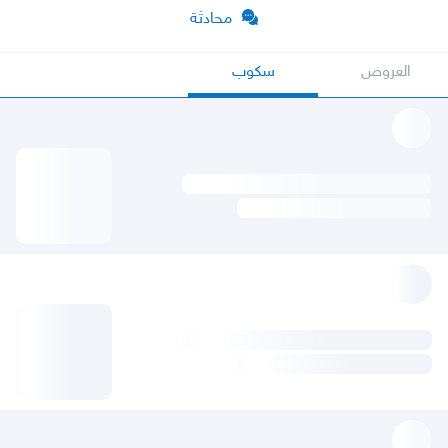
محادثة
العروض
سكوب