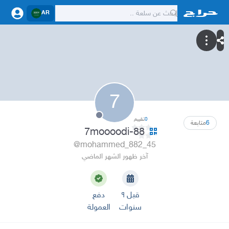
AR
7
0
تقييم
6
متابعة
7moooodi-88
@mohammed_882_45
آخر ظهور الشهر الماضي
قبل ٩
دفع
سنوات
العمولة