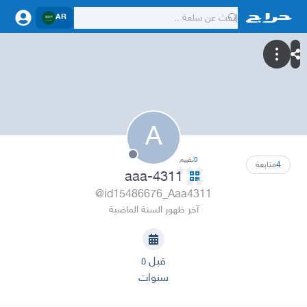
AR
A
0
تقييم
4
متابعة
aaa-4311
@id15486676_Aaa4311
آخر ظهور السنة الماضية
قبل ٥
سنوات