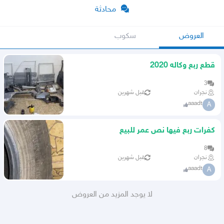
محادثة
العروض
سكوب
قطع ربع وكاله 2020
3
نجران
قبل شهرين
aaadt
A
كفرات ربع فيها نص عمر للبيع
8
نجران
قبل شهرين
aaadt
A
لا يوجد المزيد من العروض