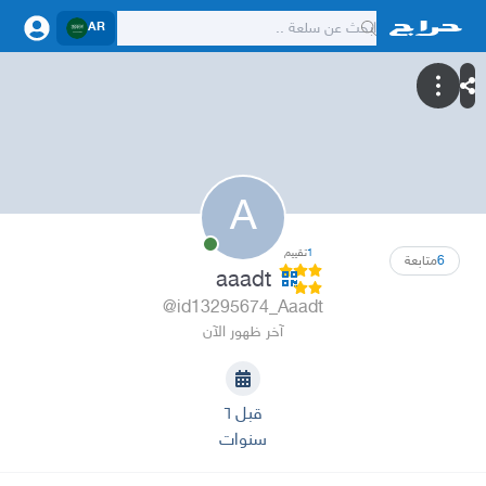
AR
A
1
تقييم
6
متابعة
aaadt
@id13295674_Aaadt
آخر ظهور الآن
قبل ٦
سنوات