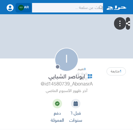
AR
ا
0
تقييم
1
متابعة
ابوناصر الشبابي
@id14580739_AbonasrA
آخر ظهور الأسبوع الماضي
قبل ٦
دفع
سنوات
العمولة