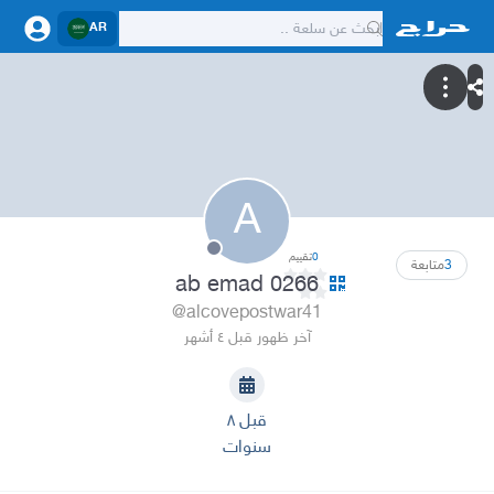
AR
A
0
تقييم
3
متابعة
ab emad 0266
@alcovepostwar41
آخر ظهور قبل ٤ أشهر
قبل ٨
سنوات