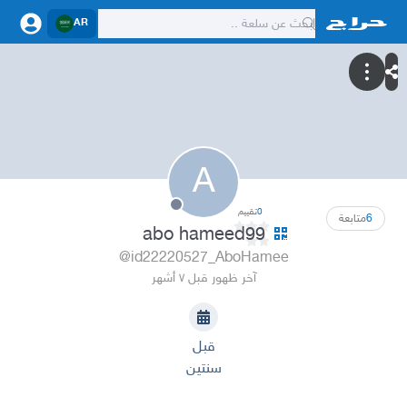
AR
A
0
تقييم
6
متابعة
abo hameed99
@id22220527_AboHamee
آخر ظهور قبل ٧ أشهر
قبل
سنتين